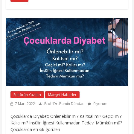
Editörün Yazıları
Manşet Haberler
7 Mart 2022
Prof. Dr. Bumin Dündar
0 yorum
Çocuklarda Diyabet: Önlenebilir mi? Kalıtsal mı? Geçici mi?
Kalıcı mı? İnsülin İğnesi Kullanmadan Tedavi Mümkün mü?
Çocuklarda en sık görülen