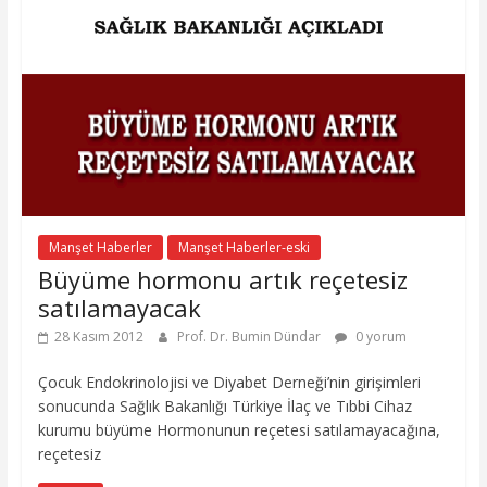
Manşet Haberler
Manşet Haberler-eski
Büyüme hormonu artık reçetesiz
satılamayacak
28 Kasım 2012
Prof. Dr. Bumin Dündar
0 yorum
Çocuk Endokrinolojisi ve Diyabet Derneği’nin girişimleri
sonucunda Sağlık Bakanlığı Türkiye İlaç ve Tıbbi Cihaz
kurumu büyüme Hormonunun reçetesi satılamayacağına,
reçetesiz