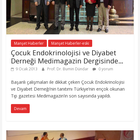
Manşet Haberler
Manşet Haberler-eski
Çocuk Endokrinolojisi ve Diyabet
Derneği Medimagazin Dergisinde…
9 Ocak 2013
Prof. Dr. Bumin Dündar
0 yorum
Başarılı çalışmaları ile dikkat çeken Çocuk Endokrinolojisi
ve Diyabet Derneği’nin tanıtımı Türkiye’nin ençok okunan
Tıp gazetesi Medimagazin’in son sayısında yapıldı.
Devam