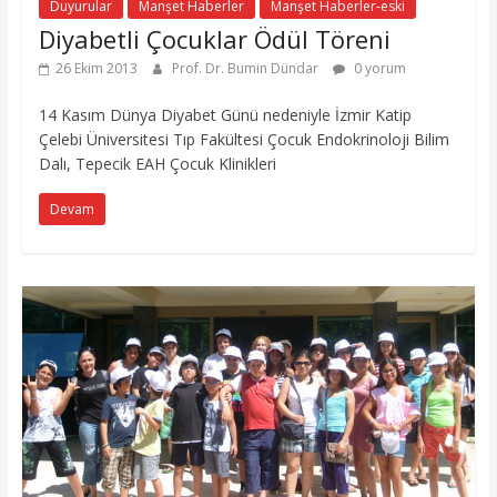
Duyurular
Manşet Haberler
Manşet Haberler-eski
Diyabetli Çocuklar Ödül Töreni
26 Ekim 2013
Prof. Dr. Bumin Dündar
0 yorum
14 Kasım Dünya Diyabet Günü nedeniyle İzmir Katip
Çelebi Üniversitesi Tıp Fakültesi Çocuk Endokrinoloji Bilim
Dalı, Tepecik EAH Çocuk Klinikleri
Devam