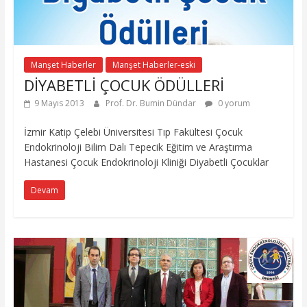
Manşet Haberler
Manşet Haberler-eski
DİYABETLİ ÇOCUK ÖDÜLLERİ
9 Mayıs 2013
Prof. Dr. Bumin Dündar
0 yorum
İzmir Katip Çelebi Üniversitesi Tıp Fakültesi Çocuk
Endokrinoloji Bilim Dalı Tepecik Eğitim ve Araştırma
Hastanesi Çocuk Endokrinoloji Kliniği Diyabetli Çocuklar
Devam