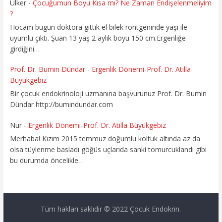
Ülker
-
Çocuğumun Boyu Kısa mı? Ne Zaman Endişelenmeliyim
?
Hocam bugün doktora gittik el bilek röntgeninde yaşı ile
uyumlu çıktı. Şuan 13 yaş 2 aylık boyu 150 cm.Ergenliğe
girdiğini…
Prof. Dr. Bumin Dündar
-
Ergenlik Dönemi-Prof. Dr. Atilla
Büyükgebiz
Bir çocuk endokrinoloji uzmanına başvurunuz Prof. Dr. Bumin
Dündar http://bumindundar.com
Nur
-
Ergenlik Dönemi-Prof. Dr. Atilla Büyükgebiz
Merhaba! Kızım 2015 temmuz doğumlu koltuk altında az da
olsa tüylenme basladı göğüs uçlarıda sanki tomurcuklandı gibi
bu durumda öncelikle…
Tüm hakları saklıdır © 2022 Çocuk Endokrin.