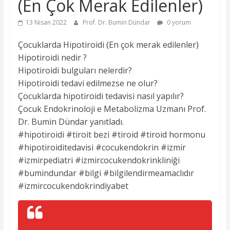
(En Çok Merak Edilenler)
13 Nisan 2022
Prof. Dr. Bumin Dündar
0 yorum
Çocuklarda Hipotiroidi (En çok merak edilenler)
Hipotiroidi nedir ?
Hipotiroidi bulguları nelerdir?
Hipotiroidi tedavi edilmezse ne olur?
Çocuklarda hipotiroidi tedavisi nasıl yapılır?
Çocuk Endokrinoloji e Metabolizma Uzmanı Prof.
Dr. Bumin Dündar yanıtladı.
#hipotiroidi #tiroit bezi #tiroid #tiroid hormonu
#hipotiroiditedavisi #cocukendokrin #izmir
#izmirpediatri #izmircocukendokrinkliniği
#bumindundar #bilgi #bilgilendirmeamaclıdır
#izmircocukendokrindiyabet