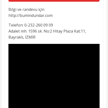
Bilgi ve randevu için
http://bumindundar.com
Telefon: 0-232-260 09 09
Adalet mh. 1596 sk. No:2 Hitay Plaza Kat:11,
Bayraklı, İZMİR