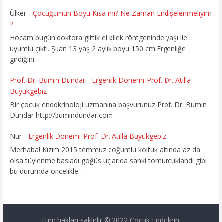
Ülker
-
Çocuğumun Boyu Kısa mı? Ne Zaman Endişelenmeliyim
?
Hocam bugün doktora gittik el bilek röntgeninde yaşı ile
uyumlu çıktı. Şuan 13 yaş 2 aylık boyu 150 cm.Ergenliğe
girdiğini…
Prof. Dr. Bumin Dündar
-
Ergenlik Dönemi-Prof. Dr. Atilla
Büyükgebiz
Bir çocuk endokrinoloji uzmanına başvurunuz Prof. Dr. Bumin
Dündar http://bumindundar.com
Nur
-
Ergenlik Dönemi-Prof. Dr. Atilla Büyükgebiz
Merhaba! Kızım 2015 temmuz doğumlu koltuk altında az da
olsa tüylenme basladı göğüs uçlarıda sanki tomurcuklandı gibi
bu durumda öncelikle…
Tüm hakları saklıdır © 2022 Çocuk Endokrin.