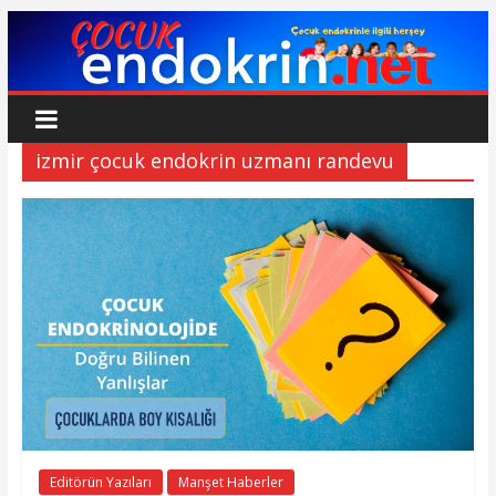
Skip
to
content
Çocuk
Endokrin
izmir çocuk endokrin uzmanı randevu
www.cocukendokrin.net
Editörün Yazıları
Manşet Haberler