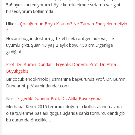
5-6 aydır farkediyorum böyle kemiklerimde sızlama var gibi
hissediyorum kollarımda…
Ülker
-
Çocuğumun Boyu Kısa mı? Ne Zaman Endişelenmeliyim
?
Hocam bugün doktora gittik el bilek röntgeninde yaşı ile
uyumlu çıktı. Şuan 13 yaş 2 aylık boyu 150 cm.Ergenliğe
girdiğini…
Prof. Dr. Bumin Dündar
-
Ergenlik Dönemi-Prof. Dr. Atilla
Büyükgebiz
Bir çocuk endokrinoloji uzmanına başvurunuz Prof. Dr. Bumin
Dündar http://bumindundar.com
Nur
-
Ergenlik Dönemi-Prof. Dr. Atilla Büyükgebiz
Merhaba! Kızım 2015 temmuz doğumlu koltuk altında az da
olsa tüylenme basladı göğüs uçlarıda sanki tomurcuklandı gibi
bu durumda öncelikle…