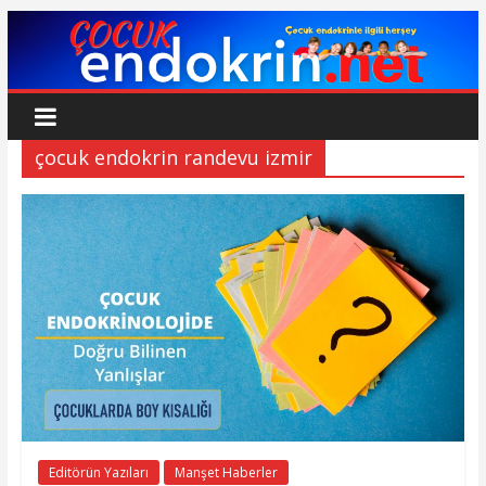
Skip
to
content
Çocuk
Endokrin
çocuk endokrin randevu izmir
www.cocukendokrin.net
Editörün Yazıları
Manşet Haberler