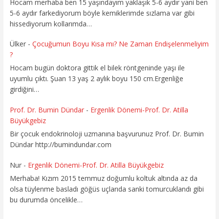
Hocam merhaba ben 15 yaşındayım yaklaşık 5-6 aydır yani ben
5-6 aydır farkediyorum böyle kemiklerimde sızlama var gibi
hissediyorum kollarımda…
Ülker
-
Çocuğumun Boyu Kısa mı? Ne Zaman Endişelenmeliyim
?
Hocam bugün doktora gittik el bilek röntgeninde yaşı ile
uyumlu çıktı. Şuan 13 yaş 2 aylık boyu 150 cm.Ergenliğe
girdiğini…
Prof. Dr. Bumin Dündar
-
Ergenlik Dönemi-Prof. Dr. Atilla
Büyükgebiz
Bir çocuk endokrinoloji uzmanına başvurunuz Prof. Dr. Bumin
Dündar http://bumindundar.com
Nur
-
Ergenlik Dönemi-Prof. Dr. Atilla Büyükgebiz
Merhaba! Kızım 2015 temmuz doğumlu koltuk altında az da
olsa tüylenme basladı göğüs uçlarıda sanki tomurcuklandı gibi
bu durumda öncelikle…