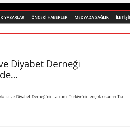
K YAZARLAR
ÖNCEKI HABERLER
MEDYADA SAĞLIK
İLETİŞ
 ve Diyabet Derneği
nde…
olojisi ve Diyabet Derneği’nin tanıtımı Türkiye’nin ençok okunan Tıp