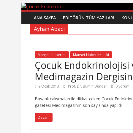
Çocuk
Skip
to
ANA SAYFA
EDİTÖRÜN TÜM YAZILARI
KONU
content
Endokrin
Ayhan Abacı
www.cocukendokrin.net
Manşet Haberler
Manşet Haberler-eski
Çocuk Endokrinolojisi
Medimagazin Dergisi
9 Ocak 2013
Prof. Dr. Bumin Dündar
0 yorum
Başarılı çalışmaları ile dikkat çeken Çocuk Endokrin
gazetesi Medimagazin’in son sayısında yapıldı.
Devam