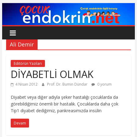
Skip
to
content
Çocuk
Endokrin
Ali Demir
www.cocukendokrin.net
Editörün Yazıları
DİYABETLİ OLMAK
4 Nisan 2012
Prof. Dr. Bumin Dündar
0 yorum
Diyabet veya diğer adıyla şeker hastalığı çocuklarda da
görebildiğimiz önemli bir hastalık. Çocuklarda daha çok
Tip1 diyabet dediğimiz, pankreasımızda insülin
Devam