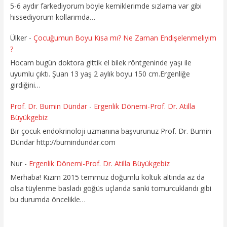
5-6 aydır farkediyorum böyle kemiklerimde sızlama var gibi
hissediyorum kollarımda…
Ülker
-
Çocuğumun Boyu Kısa mı? Ne Zaman Endişelenmeliyim
?
Hocam bugün doktora gittik el bilek röntgeninde yaşı ile
uyumlu çıktı. Şuan 13 yaş 2 aylık boyu 150 cm.Ergenliğe
girdiğini…
Prof. Dr. Bumin Dündar
-
Ergenlik Dönemi-Prof. Dr. Atilla
Büyükgebiz
Bir çocuk endokrinoloji uzmanına başvurunuz Prof. Dr. Bumin
Dündar http://bumindundar.com
Nur
-
Ergenlik Dönemi-Prof. Dr. Atilla Büyükgebiz
Merhaba! Kızım 2015 temmuz doğumlu koltuk altında az da
olsa tüylenme basladı göğüs uçlarıda sanki tomurcuklandı gibi
bu durumda öncelikle…