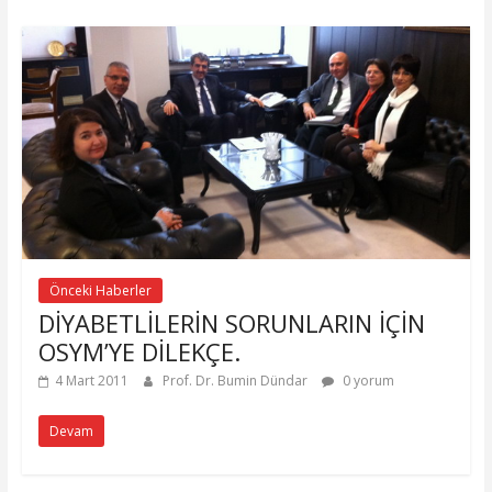
Önceki Haberler
DİYABETLİLERİN SORUNLARIN İÇİN
OSYM’YE DİLEKÇE.
4 Mart 2011
Prof. Dr. Bumin Dündar
0 yorum
Devam