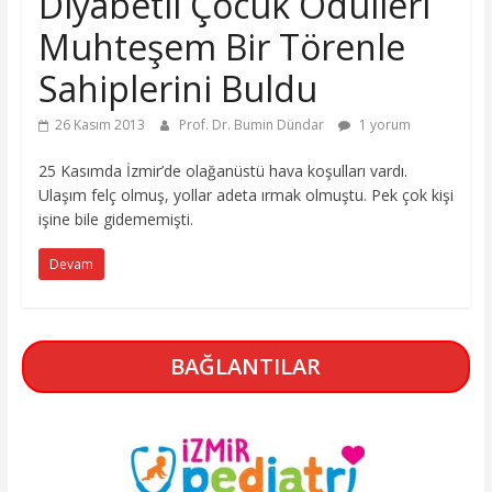
Diyabetli Çocuk Ödülleri
Muhteşem Bir Törenle
Sahiplerini Buldu
26 Kasım 2013
Prof. Dr. Bumin Dündar
1 yorum
25 Kasımda İzmir’de olağanüstü hava koşulları vardı.
Ulaşım felç olmuş, yollar adeta ırmak olmuştu. Pek çok kişi
işine bile gidememişti.
Devam
BAĞLANTILAR