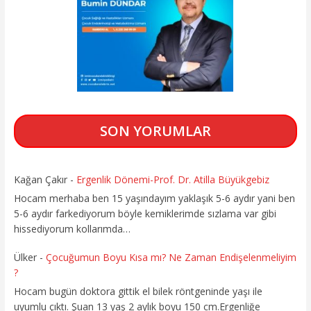
SON YORUMLAR
Kağan Çakır
-
Ergenlik Dönemi-Prof. Dr. Atilla Büyükgebiz
Hocam merhaba ben 15 yaşındayım yaklaşık 5-6 aydır yani ben
5-6 aydır farkediyorum böyle kemiklerimde sızlama var gibi
hissediyorum kollarımda…
Ülker
-
Çocuğumun Boyu Kısa mı? Ne Zaman Endişelenmeliyim
?
Hocam bugün doktora gittik el bilek röntgeninde yaşı ile
uyumlu çıktı. Şuan 13 yaş 2 aylık boyu 150 cm.Ergenliğe