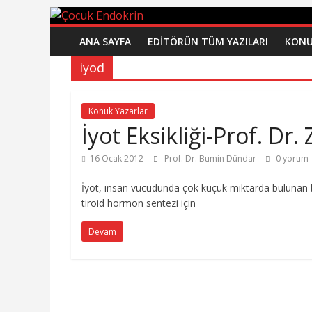
Çocuk
Skip
to
ANA SAYFA
EDİTÖRÜN TÜM YAZILARI
KONU
content
Endokrin
iyod
www.cocukendokrin.net
Konuk Yazarlar
İyot Eksikliği-Prof. Dr.
16 Ocak 2012
Prof. Dr. Bumin Dündar
0 yorum
İyot, insan vücudunda çok küçük miktarda bulunan 
tiroid hormon sentezi için
Devam