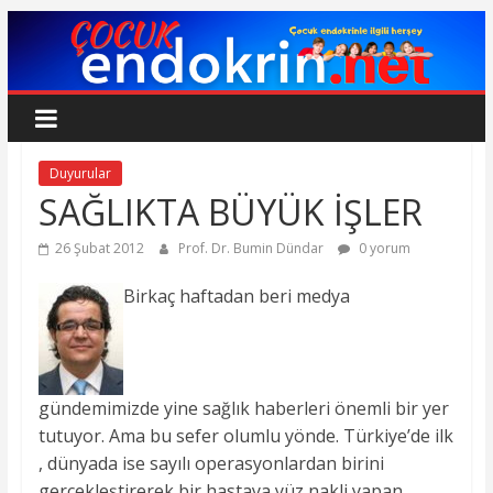
Skip
to
content
Çocuk
Endokrin
Duyurular
SAĞLIKTA BÜYÜK İŞLER
www.cocukendokrin.net
26 Şubat 2012
Prof. Dr. Bumin Dündar
0 yorum
Birkaç haftadan beri medya
gündemimizde yine sağlık haberleri önemli bir yer
tutuyor. Ama bu sefer olumlu yönde. Türkiye’de ilk
, dünyada ise sayılı operasyonlardan birini
gerçekleştirerek bir hastaya yüz nakli yapan