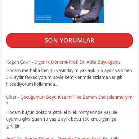
SON YORUMLAR
Kağan Çakır
-
Ergenlik Dönemi-Prof. Dr. Atilla Büyükgebiz
Hocam merhaba ben 15 yaşındayım yaklaşık 5-6 aydır yani ben
5-6 aydır farkediyorum böyle kemiklerimde sızlama var gibi
hissediyorum kollarımda…
Ülker
-
Çocuğumun Boyu Kısa mı? Ne Zaman Endişelenmeliyim
?
Hocam bugün doktora gittik el bilek röntgeninde yaşı ile
uyumlu çıktı. Şuan 13 yaş 2 aylık boyu 150 cm.Ergenliğe
girdiğini…
Prof. Dr. Bumin Dündar
-
Ergenlik Dönemi-Prof. Dr. Atilla