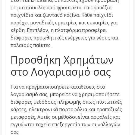
Στο Frumzi Casino, οι παίκτες έχουν πρόσβαση
σε μια ποικιλία από φρουτάκια, επιτραπέζια
παιχνίδια και ζωντανό καζίνο. Κάθε παιχνίδι
παρέχει μοναδικές εμπειρίες και ευκαιρίες για
κέρδη. Επιπλέον, η πλατφόρμα προσφέρει
διάφορες προωθητικές ενέργειες για νέους και
παλαιούς παίκτες.
Προσθήκη Χρημάτων
στο Λογαριασμό σας
Για να πραγματοποιήσετε καταθέσεις στο
λογαριασμό σας, μπορείτε να χρησιμοποιήσετε
διάφορες μεθόδους πληρωμής όπως πιστωτικές
κάρτες, ηλεκτρονικά πορτοφόλια και τραπεζικές
μεταφορές. Αυτές οι μέθοδοι είναι ασφαλείς και
εγγυώνται ταχεία επεξεργασία των συναλλαγών
σας.