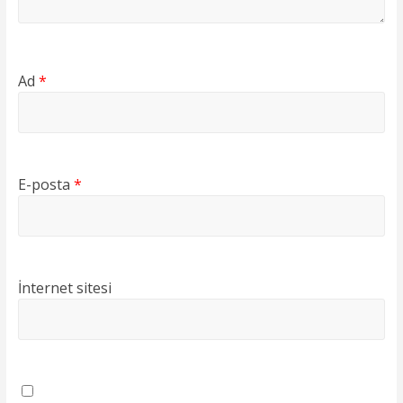
Ad
*
E-posta
*
İnternet sitesi