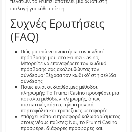
πελατών, το Frumzi αποτελεί μια αξιόπιστη
επιλογή για κάθε παίκτη.
Συχνές Ερωτήσεις
(FAQ)
Πώς μπορώ να ανακτήσω τον κωδικό
πρόσβασής μου στο Frumzi Casino;
Μπορείτε να επαναφέρετε τον κωδικό
πρόσβασής σας ακολουθώντας τον
σύνδεσμο ‘Ξέχασα τον κωδικό’ στη σελίδα
σύνδεσης.
Ποιες είναι οι διαθέσιμες μέθοδοι
πληρωμής; Το Frumzi Casino προσφέρει μια
ποικιλία μεθόδων πληρωμής, όπως
πιστωτικές κάρτες, ηλεκτρονικά
πορτοφόλια και τραπεζικές μεταφορές.
Υπάρχει κάποια προσφορά καλωσορίσματος
στους νέους παίκτες; Ναι, το Frumzi Casino
προσφέρει διάφορες προσφορές και