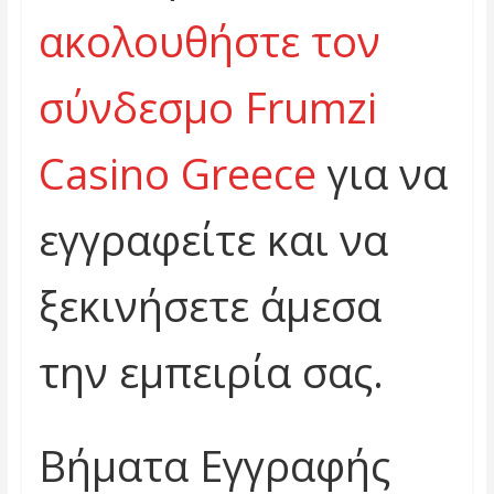
ακολουθήστε τον
σύνδεσμο Frumzi
Casino Greece
για να
εγγραφείτε και να
ξεκινήσετε άμεσα
την εμπειρία σας.
Βήματα Εγγραφής