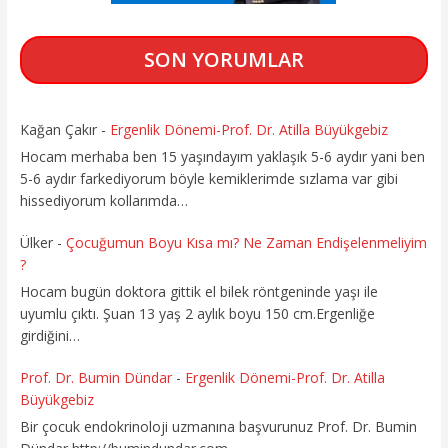
SON YORUMLAR
Kağan Çakır
-
Ergenlik Dönemi-Prof. Dr. Atilla Büyükgebiz
Hocam merhaba ben 15 yaşındayım yaklaşık 5-6 aydır yani ben
5-6 aydır farkediyorum böyle kemiklerimde sızlama var gibi
hissediyorum kollarımda…
Ülker
-
Çocuğumun Boyu Kısa mı? Ne Zaman Endişelenmeliyim
?
Hocam bugün doktora gittik el bilek röntgeninde yaşı ile
uyumlu çıktı. Şuan 13 yaş 2 aylık boyu 150 cm.Ergenliğe
girdiğini…
Prof. Dr. Bumin Dündar
-
Ergenlik Dönemi-Prof. Dr. Atilla
Büyükgebiz
Bir çocuk endokrinoloji uzmanına başvurunuz Prof. Dr. Bumin