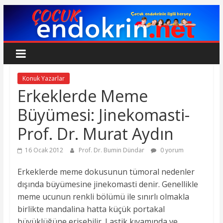
Skip
to
content
Çocuk
Endokrin
Konuk Yazarlar
Erkeklerde Meme
www.cocukendokrin.net
Büyümesi: Jinekomasti-
Prof. Dr. Murat Aydın
16 Ocak 2012
Prof. Dr. Bumin Dündar
0 yorum
Erkeklerde meme dokusunun tümoral nedenler
dışında büyümesine jinekomasti denir. Genellikle
meme ucunun renkli bölümü ile sınırlı olmakla
birlikte mandalina hatta küçük portakal
büyüklüğüne erişebilir.
Lastik kıvamında ve