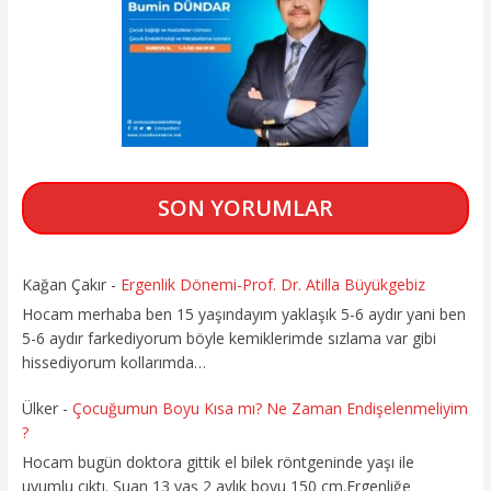
SON YORUMLAR
Kağan Çakır
-
Ergenlik Dönemi-Prof. Dr. Atilla Büyükgebiz
Hocam merhaba ben 15 yaşındayım yaklaşık 5-6 aydır yani ben
5-6 aydır farkediyorum böyle kemiklerimde sızlama var gibi
hissediyorum kollarımda…
Ülker
-
Çocuğumun Boyu Kısa mı? Ne Zaman Endişelenmeliyim
?
Hocam bugün doktora gittik el bilek röntgeninde yaşı ile
uyumlu çıktı. Şuan 13 yaş 2 aylık boyu 150 cm.Ergenliğe