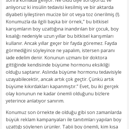
sonra komada geliyor. Ne oldu diye soruyoruz ve
anlıyoruz ki insülin tedavisi kesilmiş ve bir aktarda
diyabeti iyileştiren mucize bir ot veya toz önerilmiş (!).
Konumuzla da ilgili başka bir örnek,” bu bitkisel
karışımların boy uzattığına inandırılan bir çocuk, boy
kısalığı nedeniyle uzun yıllar bu bitkisel karışımları
kullanır. Ancak yıllar geçer bir fayda göremez. Fayda
görmediğini söyleyince ne yapalım, istersen paranı
iade edelim denir. Konunun uzmanı bir doktora
gittiğinde kendisinde büyüme hormonu eksikliği
olduğu saptanır. Aslında büyüme hormonu tedavisiyle
uzayabilecektir, ancak artık çok geçtir. Çünkü artık
büyüme kıkırdakları kapanmıştır.” Evet, bu iki gerçek
olay konunun ne kadar önemli olduğunu bizlere
yeterince anlatıyor sanırım.
Konumuz son örnekte de olduğu gibi son zamanlarda
büyük reklam kampanyaları ile tanıtımları yapılan boy
uzattığı söylenen ürünler. Tabii boy önemli, kim kısa