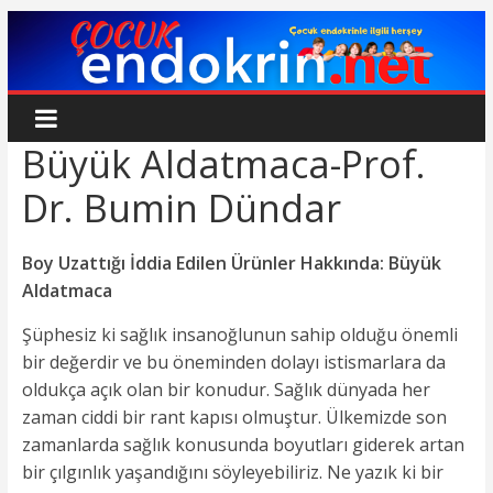
Skip
to
content
Çocuk
Büyük Aldatmaca-Prof.
Endokrin
Dr. Bumin Dündar
www.cocukendokrin.net
Boy Uzattığı İddia Edilen Ürünler Hakkında: Büyük
Aldatmaca
Şüphesiz ki sağlık insanoğlunun sahip olduğu önemli
bir değerdir ve bu öneminden dolayı istismarlara da
oldukça açık olan bir konudur. Sağlık dünyada her
zaman ciddi bir rant kapısı olmuştur. Ülkemizde son
zamanlarda sağlık konusunda boyutları giderek artan
bir çılgınlık yaşandığını söyleyebiliriz. Ne yazık ki bir