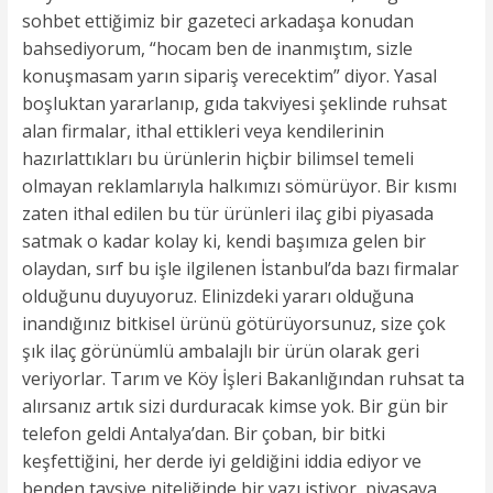
sohbet ettiğimiz bir gazeteci arkadaşa konudan
bahsediyorum, “hocam ben de inanmıştım, sizle
konuşmasam yarın sipariş verecektim” diyor. Yasal
boşluktan yararlanıp, gıda takviyesi şeklinde ruhsat
alan firmalar, ithal ettikleri veya kendilerinin
hazırlattıkları bu ürünlerin hiçbir bilimsel temeli
olmayan reklamlarıyla halkımızı sömürüyor. Bir kısmı
zaten ithal edilen bu tür ürünleri ilaç gibi piyasada
satmak o kadar kolay ki, kendi başımıza gelen bir
olaydan, sırf bu işle ilgilenen İstanbul’da bazı firmalar
olduğunu duyuyoruz. Elinizdeki yararı olduğuna
inandığınız bitkisel ürünü götürüyorsunuz, size çok
şık ilaç görünümlü ambalajlı bir ürün olarak geri
veriyorlar. Tarım ve Köy İşleri Bakanlığından ruhsat ta
alırsanız artık sizi durduracak kimse yok. Bir gün bir
telefon geldi Antalya’dan. Bir çoban, bir bitki
keşfettiğini, her derde iyi geldiğini iddia ediyor ve
benden tavsiye niteliğinde bir yazı istiyor, piyasaya